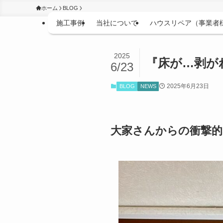
ホーム
BLOG
施工事例
当社について
ハウスリペア（事業者
2025
『床が…剥が
6/23
2025年6月23日
BLOG
NEWS
大家さんからの衝撃