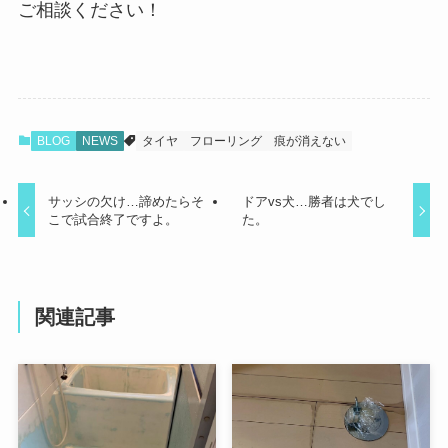
ご相談ください！
BLOG
NEWS
タイヤ
フローリング
痕が消えない
サッシの欠け…諦めたらそ
ドアvs犬…勝者は犬でし
こで試合終了ですよ。
た。
関連記事